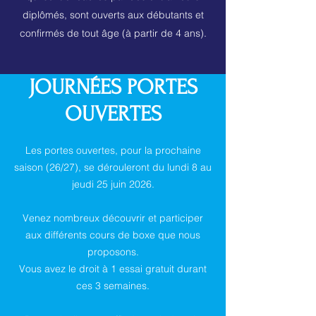
diplômés, sont ouverts aux débutants et
confirmés de tout âge (à partir de 4 ans).
JOURNÉES PORTES
OUVERTES
Les portes ouvertes, pour la prochaine
saison (26/27), se dérouleront du lundi 8 au
jeudi 25 juin 2026.
Venez nombreux découvrir et participer
aux différents cours de boxe que nous
proposons.
Vous avez le droit à 1 essai gratuit durant
ces 3 semaines.