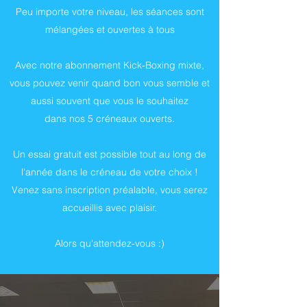
Peu importe votre niveau, les séances sont
mélangées et ouvertes à tous
Avec notre abonnement Kick-Boxing mixte,
vous pouvez venir quand bon vous semble et
aussi souvent que vous le souhaitez
dans nos 5 créneaux ouverts.
Un essai gratuit est possible tout au long de
l'année dans le créneau de votre choix !
Venez sans inscription préalable, vous serez
accueillis avec plaisir.
Alors qu'attendez-vous :)